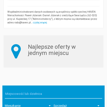
Współadministratorami danych osobowych są wspólnicy spółki cywilnej HAVEN
Nieruchomości: Paweł Jóźwiak i Daniel Jóźwiak z siedzibą w Swarzędzu (62-020)
przy ul. Kupieckiej 17 (“Administratorzy”), z którym można się skontaktować przez
adres rodo@haven.pl…
czytaj więcej
Najlepsze oferty w
jednym miejscu
Mieszkanie
Sprzedaż